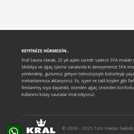
KEYFİNİZE HÜKMEDİN..
Kral Sauna olarak, 25 yılı aşkın süredir sadece SPA imalatı 
Mobilya ve ağaç işleme sanatında ki deneyimimizi SPA ima
yönlendirip, günümüz gelişen teknolojisiyle bütünleyip yaşa
mekanlarımıza aktarıyoruz. Ev, işyeri ve tatil köyleri gibi fa
fırınlanmış ısıya dayanıklı, istenilen ağaç cinsinden konforl
kullanımı kolay saunalar imal ediyoruz.
© 2006 - 2025 Tüm Hakları Saklıdır.