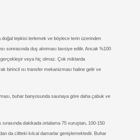
 doğal tepkisi terlemek ve böylece terin üzerinden
ansı sonrasında duş alınması tavsiye edilir. Ancak %100
gerçekleşir veya hiç olmaz. Çok miktarda
k birincil ısı transfer mekanizması haline gelir ve
sınması, buhar banyosunda saunaya göre daha çabuk ve
ans sırasında dakikada ortalama 75 vuruştan, 100-150
an da ciltteki kılcal damarlar genişlemektedir. Buhar