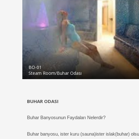
BO-01
Steam Room/Buhar Odası
BUHAR ODASI
Buhar Banyosunun Faydaları Nelerdir?
Buhar banyosu, ister kuru (sauna)ister islak(buhar) olsu