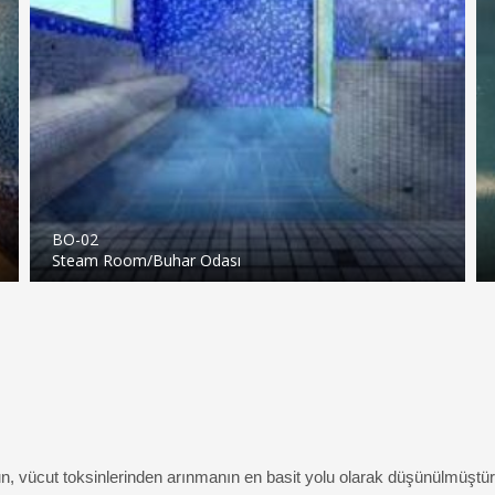
BO-02
Steam Room/Buhar Odası
n, vücut toksinlerinden arınmanın en basit yolu olarak düşünülmüştür. B