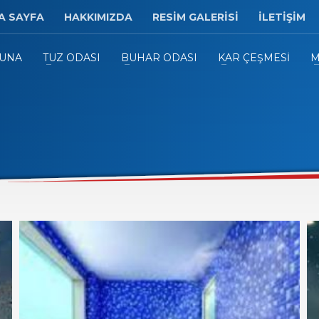
A SAYFA
HAKKIMIZDA
RESİM GALERİSİ
İLETİŞİM
UNA
TUZ ODASI
BUHAR ODASI
KAR ÇEŞMESİ
M