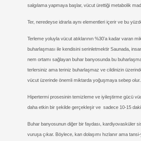
salgılama yapmaya başlar, vücut ürettiği metabolik maddel
Ter, neredeyse idrarla aynı elementleri içerir ve bu yüzd
Terleme yoluyla vücut atıklarının %30'a kadar varan mik
buharlaşması ile kendisini serinletmektir Saunada, insa
nem ortamı sağlayan buhar banyosunda bu buharlaşma m
terlersiniz
ama teriniz buharlaşmaz ve cildinizin üzerind
vücut üzerinde önemli miktarda yoğuşmaya sebep olur.
Hipertermi prosesinin temizleme ve iyileştirme gücü v
daha etkin bir şekilde gerçekleşir ve sadece 10-15 dak
Buhar banyosunun diğer bir faydası, kardiyovasküler sis
vuruşa çıkar. Böylece, kan dolaşımı hızlanır ama tansi-