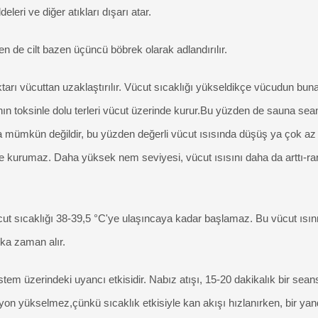
eri ve diğer atıkları dışarı atar.
en de cilt bazen üçüncü böbrek olarak adlandırılır.
tarı vücuttan uzaklaştırılır. Vücut sıcaklığı yükseldikçe vücudun buna
nın toksinle dolu terleri vücut üzerinde kurur.Bu yüzden de sauna se
ümkün değildir, bu yüzden değerli vücut ısısında düşüş ya çok az 
e kurumaz. Daha yüksek nem seviyesi, vücut ısısını daha da arttı-rara
ücut sıcaklığı 38-39,5 °C'ye ulaşıncaya kadar başlamaz. Bu vücut ı
ika zaman alır.
tem üzerindeki uyancı etkisidir. Nabız atışı, 15-20 dakikalık bir se
yon yükselmez,çünkü sıcaklık etkisiyle kan akışı hızlanırken, bir yand