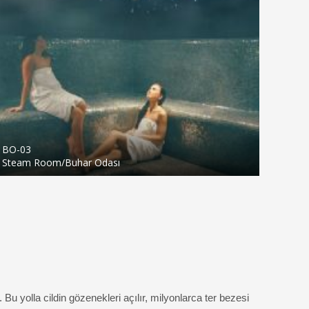
BO-03
Steam Room/Buhar Odası
u yolla cildin gözenekleri açılır, milyonlarca ter bezesi