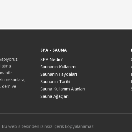
SPA - SAUNA
yapıyoruz.
SPA Nedir?
latına
Saunanın Kullanımı
nabilir
Saunanın Faydaları
rklı mekanlara,
Saunanın Tarihi
u, dern ve
Sauna Kullanım Alanları
Sauna Ağaçları
 Bu web sitesinden izinsiz içerik kopyalanamaz.